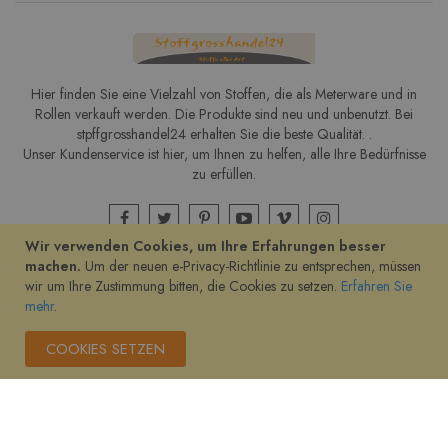
Hier finden Sie eine Vielzahl von Stoffen, die als Meterware und in
Rollen verkauft werden. Die Produkte sind neu und unbenutzt. Bei
stpffgrosshandel24 erhalten Sie die beste Qualität. .
Unser Kundenservice ist hier, um Ihnen zu helfen, alle Ihre Bedürfnisse
zu erfüllen.
Wir verwenden Cookies, um Ihre Erfahrungen besser
machen.
Um der neuen e-Privacy-Richtlinie zu entsprechen, müssen
wir um Ihre Zustimmung bitten, die Cookies zu setzen.
Erfahren Sie
Copyright © stoffgrosshandel24.de
mehr
.
COOKIES SETZEN