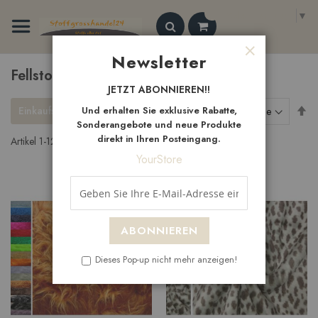
Zum
Select Language
▼
Inhalt
springen
Search
Newsletter
Schließen
Fellstoffe
JETZT ABONNIEREN!!
Ab
Einkaufsoptionen
Und erhalten Sie exklusive Rabatte,
Sortieren nach
so
Sonderangebote und neue Produkte
direkt in Ihren Posteingang.
Artikel
1
-
12
von
45
YourStore
ABONNIEREN
Dieses Pop-up nicht mehr anzeigen!