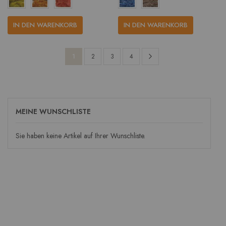
IN DEN WARENKORB
IN DEN WARENKORB
Seite
Seite
Weiter
Sie
Seite
Seite
Seite
1
2
3
4
lesen
gerade
die
MEINE WUNSCHLISTE
Seite
Sie haben keine Artikel auf Ihrer Wunschliste.