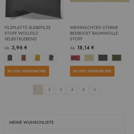
FILZPLATTE KLEBEFILZE
WEIHNACHTEN STERNE
STOFF WOLLFILZ
BEDRUCKT BAUMWOLLE
SELBSTKLEBEND
STOFF
3,96 €
18,14 €
Ab
Ab
IN DEN WARENKORB
IN DEN WARENKORB
Seite
Seite
Weiter
Sie
Seite
Seite
Seite
Seite
1
2
3
4
5
lesen
gerade
die
MEINE WUNSCHLISTE
Seite