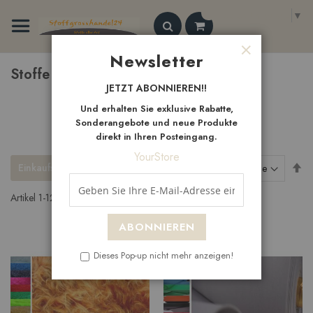
Zum
Select Language
▼
Inhalt
springen
Search
Newsletter
Schließen
Stoffe A-bis-z
JETZT ABONNIEREN!!
Und erhalten Sie exklusive Rabatte,
Sonderangebote und neue Produkte
direkt in Ihren Posteingang.
YourStore
Ab
Einkaufsoptionen
Sortieren nach
so
Artikel
1
-
12
von
319
ABONNIEREN
Dieses Pop-up nicht mehr anzeigen!