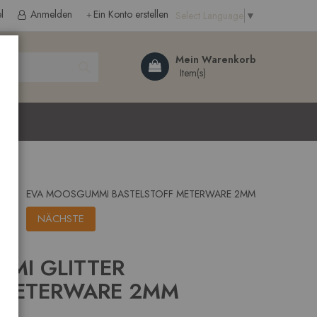
l
Anmelden
Ein Konto erstellen
Select Language
▼
Search
Mein Warenkorb
ließen
EVA MOOSGUMMI BASTELSTOFF METERWARE 2MM
NÄCHSTE
MI GLITTER
 METERWARE 2MM