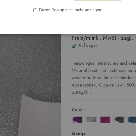
Seien Sie der Erste, der dieses P
Dieses Pop-up nicht mehr anzeigen!
Ab
12,38 €
Preis/m inkl. MwSt - zzgl.
Auf Lager
Feinporiges, elastisches und seh
Material lässt sich leicht schnei
waschbar. Ideal für verschiedens
Accessoires, Objekte usw.. 50%
230g/lfm
Color
Menge