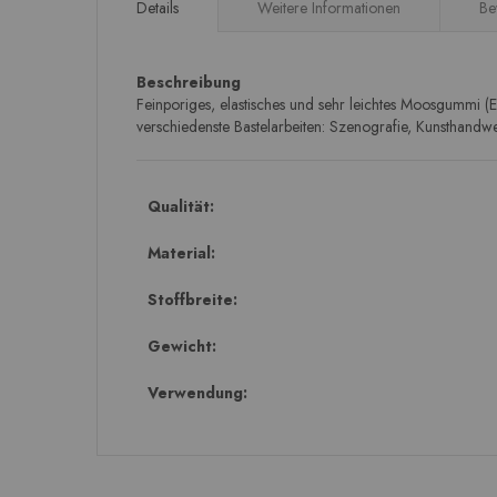
springen
Details
Weitere Informationen
Be
Beschreibung
Feinporiges, elastisches und sehr leichtes Moosgummi (EV
verschiedenste Bastelarbeiten: Szenografie, Kunsthandwe
Qualität:
Material:
Stoffbreite:
Gewicht:
Verwendung: