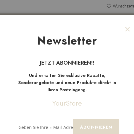
Wunschzette
Search
Newsletter
Sch
NEW
TEN
SALE
STOFFRESTE
JETZT ABONNIEREN!!
WARE 2MM
Und erhalten Sie exklusive Rabatte,
FILZ STOFF 2MM-180CM BEKLEIDUNG DEKO BASTELN
Sonderangebote und neue Produkte direkt in
Ihren Posteingang.
VORHERIGE
YourStore
EVA MOOSGUM
BASTELSTOFF
ABONNIEREN