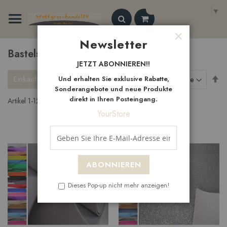
Zum
Select Language
▼
Inhalt
springen
Search
Newsletter
Schließen
Bastelstoffe
JETZT ABONNIEREN!!
Ab
Einkaufsoptionen
Und erhalten Sie exklusive Rabatte,
Sortieren nach
so
Sonderangebote und neue Produkte
direkt in Ihren Posteingang.
Artikel
1
-
12
von
27
YourStore
ABONNIEREN
Dieses Pop-up nicht mehr anzeigen!