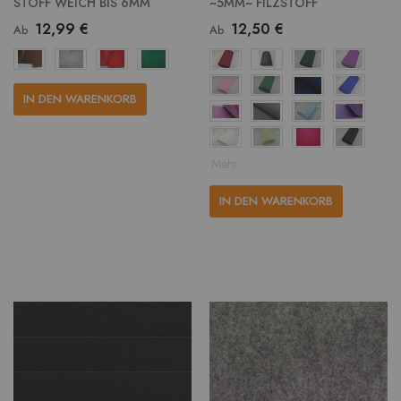
STOFF WEICH BIS 6MM
~5MM~ FILZSTOFF
12,99 €
12,50 €
Ab
Ab
IN DEN WARENKORB
Mehr
IN DEN WARENKORB