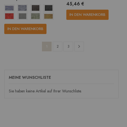
45,46 €
IN DEN WARENKORB
IN DEN WARENKORB
Seite
Seite
Weiter
Sie
Seite
Seite
1
2
3
lesen
gerade
die
MEINE WUNSCHLISTE
Seite
Sie haben keine Artikel auf Ihrer Wunschliste.