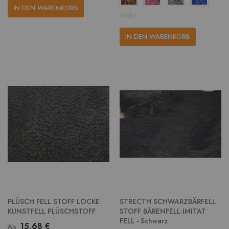
IN DEN WARENKORB
Mehr
IN DEN WARENKORB
PLÜSCH FELL STOFF LOCKE
STRECTH SCHWARZBÄRFELL
KUNSTFELL PLÜSCHSTOFF
STOFF BÄRENFELL-IMITAT
FELL - Schwarz
15,68 €
Ab