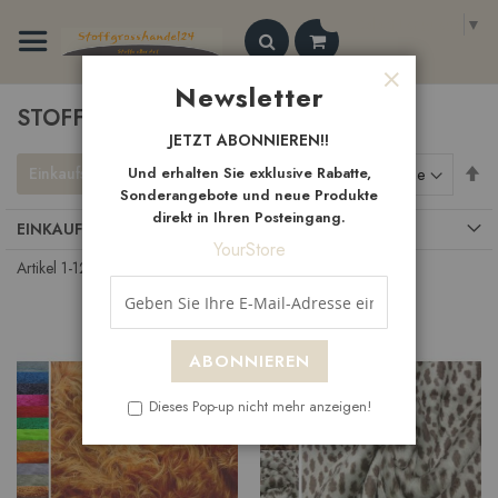
Zum
Select Language
▼
Inhalt
springen
Search
Newsletter
Schließen
STOFFE
JETZT ABONNIEREN!!
Ab
Einkaufsoptionen
Und erhalten Sie exklusive Rabatte,
Sortieren nach
so
Sonderangebote und neue Produkte
direkt in Ihren Posteingang.
EINKAUFSOPTIONEN
YourStore
Artikel
1
-
12
von
33
ABONNIEREN
Dieses Pop-up nicht mehr anzeigen!