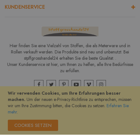
KUNDENSERVICE
Hier finden Sie eine Vielzahl von Stoffen, die als Meterware und in
Rollen verkauft werden. Die Produkte sind neu und unbenutzt. Bei
stpffgrosshandel24 erhalten Sie die beste Qualität. .
Unser Kundenservice ist hier, um Ihnen zu helfen, alle Ihre Bedürfnisse
zu erfüllen.
Wir verwenden Cookies, um Ihre Erfahrungen besser
machen.
Um der neuen e-Privacy-Richtlinie zu entsprechen, müssen
wir um Ihre Zustimmung bitten, die Cookies zu setzen.
Erfahren Sie
Copyright © stoffgrosshandel24.de
mehr
.
COOKIES SETZEN