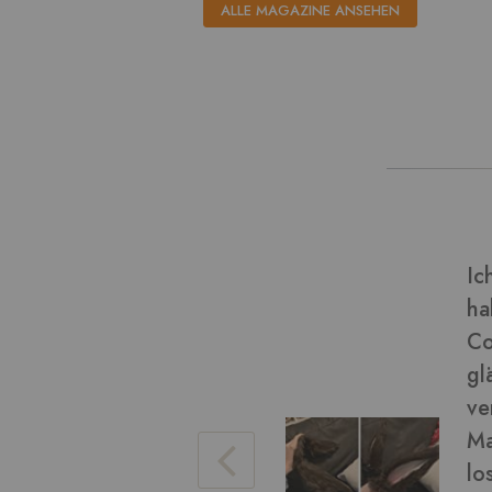
ALLE MAGAZINE ANSEHEN
dieser Art von Material und
Ve
(Final Fantasy miqo'te)
Bi
chön geworden! Das Fell ist
eise), es war einfach zu
da ein wenig. Ich konnte das
Ve
ren Arbeit damit bürsten, um
hen. Die braune Farbe war