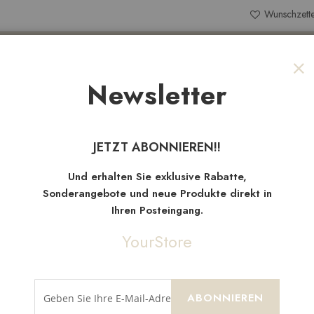
Wunschzette
Search
Newsletter
Sch
NEW
TEN
SALE
STOFFRESTE
JETZT ABONNIEREN!!
Neue
Artikel
Und erhalten Sie exklusive Rabatte,
Sonderangebote und neue Produkte direkt in
Ihren Posteingang.
YourStore
ABONNIEREN