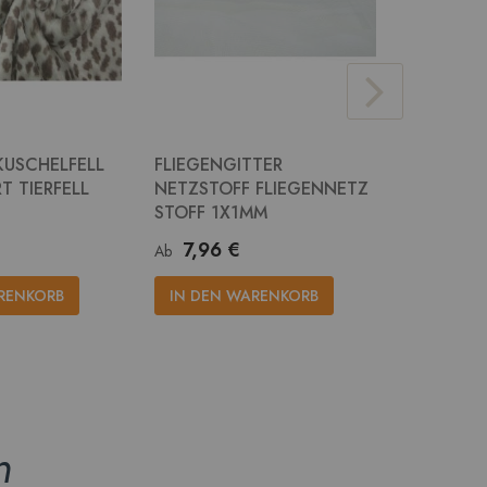
KUSCHELFELL
FLIEGENGITTER
JUTE STO
T TIERFELL
NETZSTOFF FLIEGENNETZ
RUPFEN 
STOFF 1X1MM
14,2
Ab
7,96 €
Ab
IN DEN
RENKORB
IN DEN WARENKORB
n