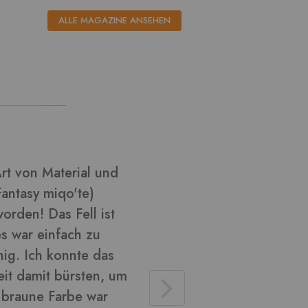
ALLE MAGAZINE ANSEHEN
l aus ????
Ich habe k
habe versu
Cosplay zu
glänzend u
verarbeite
Material v
lose Haare