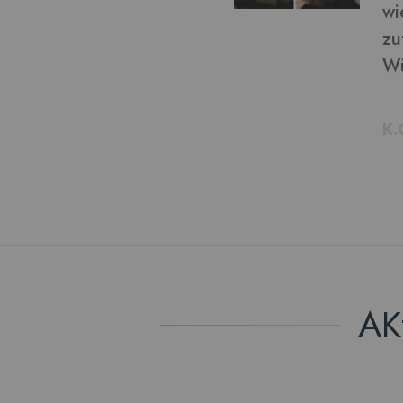
von bekommen: ich bin
ln möchte, kann ich das!
AK