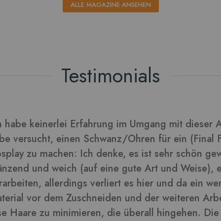
ALLE MAGAZINE ANSEHEN
Testimonials
rarbeitet sich gut und die Blätter daraus sehen tol
lder in dieser Rezension
-
ra
Kunden