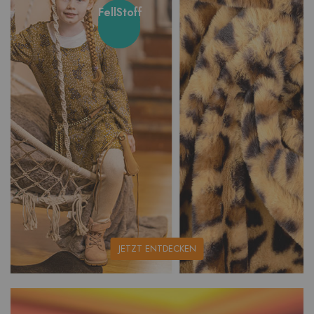
FellStoff
unsere
JETZT ENTDECKEN