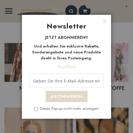
Zum
Select Language
▼
Inhalt
springen
Search
Newsletter
Schließen
Neue
Artikel
JETZT ABONNIEREN!!
Und erhalten Sie exklusive Rabatte,
Sonderangebote und neue Produkte
direkt in Ihren Posteingang.
YourStore
BASTELSTOFFE
BEKLEIDUNGSTOFFE
ABONNIEREN
Dieses Pop-up nicht mehr anzeigen!