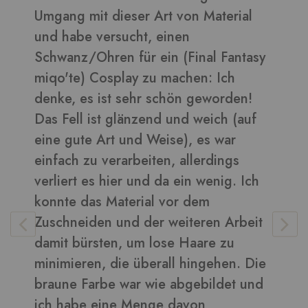
erial
daraus sehen toll aus ????
Bilder in dieser Rezension
Fantasy
ch
rden!
Vera
-
Kunden
h (auf
war
ngs
ig. Ich
 Arbeit
zu
en. Die
det und