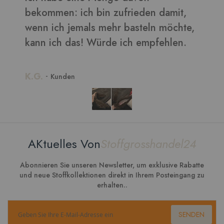
b
,
w
k
K
AKtuelles Von
Stoffgrosshandel24
Abonnieren Sie unseren Newsletter, um exklusive Rabatte
und neue Stoffkollektionen direkt in Ihrem Posteingang zu
erhalten..
SENDEN