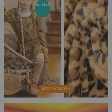
FellStoff
unsere
JETZT ENTDECKEN