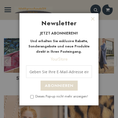
Zum
Inhalt
springen
Search
Newsletter
Schließen
Neue
Artikel
JETZT ABONNIEREN!!
Und erhalten Sie exklusive Rabatte,
Sonderangebote und neue Produkte
direkt in Ihren Posteingang.
YourStore
NEUHEITEN
SALE
ABONNIEREN
Dieses Pop-up nicht mehr anzeigen!