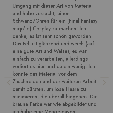
daraus sehen toll aus ????
Bilder in dieser Rezension
sy
Vera
-
Kunden
f
h
it
ie
nd