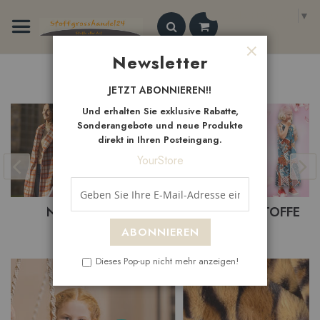
Zum
Select Language
▼
Inhalt
springen
Search
Newsletter
Schließen
Neue
Artikel
JETZT ABONNIEREN!!
Und erhalten Sie exklusive Rabatte,
Sonderangebote und neue Produkte
direkt in Ihren Posteingang.
YourStore
BASTELSTOFFE
BEKLEIDUNGSTOFFE
ABONNIEREN
Dieses Pop-up nicht mehr anzeigen!