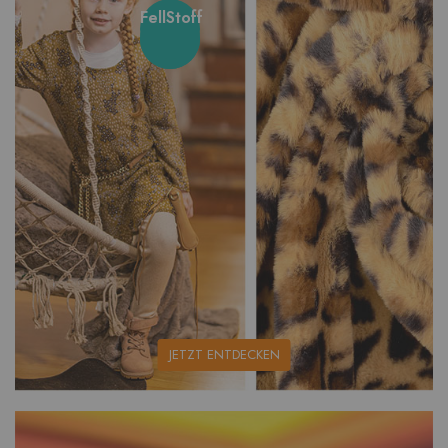
FellStoff
unsere
JETZT ENTDECKEN