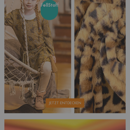
FellStoff
unsere
JETZT ENTDECKEN