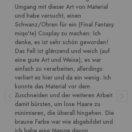
Umgang mit dieser Art von Material
d
und habe versucht, einen
B
Schwanz/Ohren für ein (Final Fantasy
miqo'te) Cosplay zu machen: Ich
denke, es ist sehr schön geworden!
V
Das Fell ist glänzend und weich (auf
eine gute Art und Weise), es war
einfach zu verarbeiten, allerdings
verliert es hier und da ein wenig. Ich
konnte das Material vor dem
Zuschneiden und der weiteren Arbeit
damit bürsten, um lose Haare zu
minimieren, die überall hingehen. Die
braune Farbe war wie abgebildet und
ich habe eine Menge davon