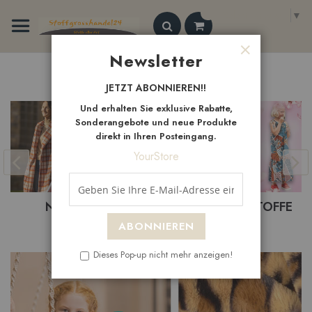
Zum
Select Language
▼
Inhalt
springen
Search
Newsletter
Schließen
Neue
Artikel
JETZT ABONNIEREN!!
Und erhalten Sie exklusive Rabatte,
Sonderangebote und neue Produkte
direkt in Ihren Posteingang.
YourStore
NEUHEITEN
BEKLEIDUNGSTOFFE
ABONNIEREN
Dieses Pop-up nicht mehr anzeigen!