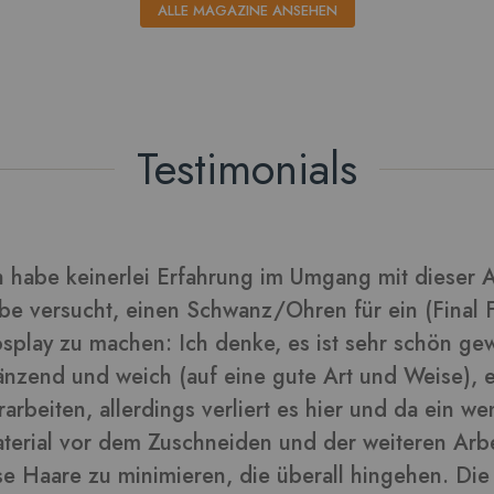
ALLE MAGAZINE ANSEHEN
Testimonials
rarbeitet sich gut und die Blätter daraus sehen tol
lder in dieser Rezension
-
ra
Kunden