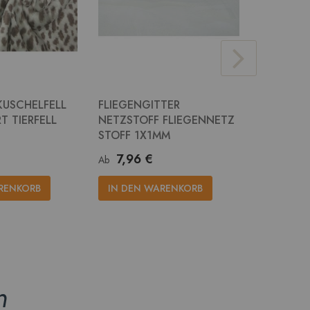
KUSCHELFELL
FLIEGENGITTER
JUTE STO
T TIERFELL
NETZSTOFF FLIEGENNETZ
RUPFEN 
STOFF 1X1MM
14,2
Ab
7,96 €
Ab
IN DEN
RENKORB
IN DEN WARENKORB
n