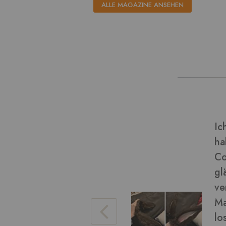
ALLE MAGAZINE ANSEHEN
dieser Art von Material und
Ve
(Final Fantasy miqo'te)
Bi
chön geworden! Das Fell ist
eise), es war einfach zu
da ein wenig. Ich konnte das
Ve
ren Arbeit damit bürsten, um
hen. Die braune Farbe war