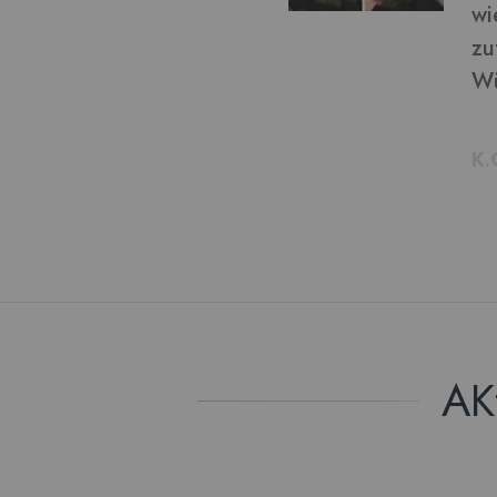
von bekommen: ich bin
ln möchte, kann ich das!
AK