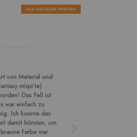
ALLE MAGAZINE ANSEHEN
l aus ????
Ich habe k
habe versu
Cosplay zu
glänzend u
verarbeite
Material v
lose Haare