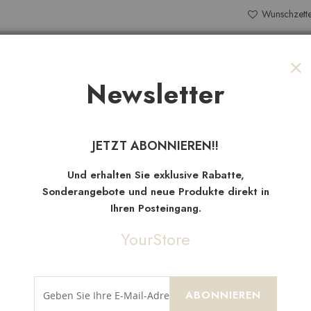
Wunschzette
Search
Newsletter
Sch
NEW
TEN
SALE
STOFFRESTE
JETZT ABONNIEREN!!
Neue
Artikel
Und erhalten Sie exklusive Rabatte,
Sonderangebote und neue Produkte direkt in
Ihren Posteingang.
YourStore
ABONNIEREN