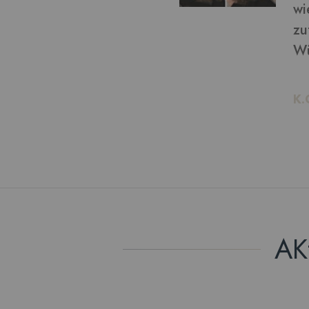
von bekommen: ich bin
ln möchte, kann ich das!
AK