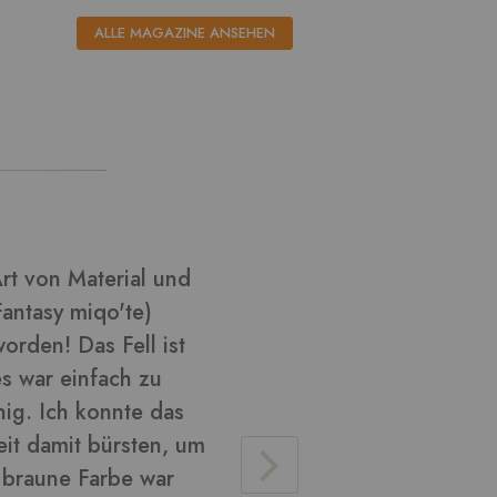
ALLE MAGAZINE ANSEHEN
l aus ????
Ich habe k
habe versu
Cosplay zu
glänzend u
verarbeite
Material v
lose Haare