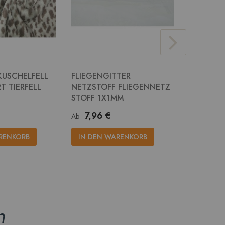
KUSCHELFELL
FLIEGENGITTER
JUTE STO
T TIERFELL
NETZSTOFF FLIEGENNETZ
RUPFEN 
STOFF 1X1MM
14,2
Ab
7,96 €
Ab
IN DEN
RENKORB
IN DEN WARENKORB
n