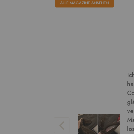
ALLE MAGAZINE ANSEHEN
dieser Art von Material und
Ve
(Final Fantasy miqo'te)
Bi
chön geworden! Das Fell ist
eise), es war einfach zu
da ein wenig. Ich konnte das
Ve
ren Arbeit damit bürsten, um
hen. Die braune Farbe war