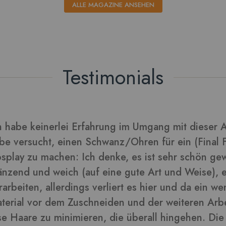
ALLE MAGAZINE ANSEHEN
Testimonials
rarbeitet sich gut und die Blätter daraus sehen tol
lder in dieser Rezension
-
ra
Kunden