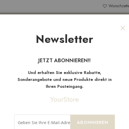
Wunschzette
Search
Newsletter
Sch
NEW
TEN
SALE
STOFFRESTE
JETZT ABONNIEREN!!
Neue
Artikel
Und erhalten Sie exklusive Rabatte,
Sonderangebote und neue Produkte direkt in
Ihren Posteingang.
YourStore
ABONNIEREN