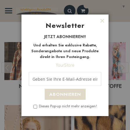
Zum
Select Language
▼
Inhalt
springen
Search
Newsletter
Schließen
Neue
Artikel
JETZT ABONNIEREN!!
Und erhalten Sie exklusive Rabatte,
Sonderangebote und neue Produkte
direkt in Ihren Posteingang.
YourStore
BASTELSTOFFE
BEKLEIDUNGSTOFFE
ABONNIEREN
Dieses Pop-up nicht mehr anzeigen!