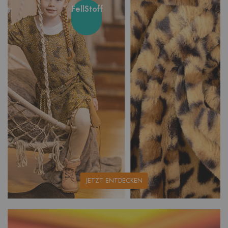
FellStoff
unsere
JETZT ENTDECKEN