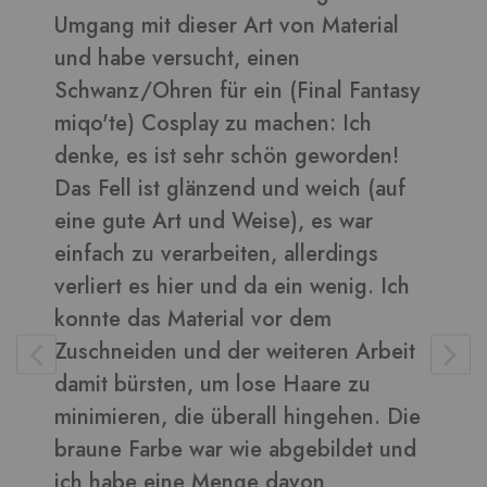
Material
daraus sehen toll aus ????
Bilder in dieser Rezension
al Fantasy
: Ich
eworden!
Vera
-
Kunden
eich (auf
s war
rdings
wenig. Ich
m
en Arbeit
re zu
gehen. Die
ildet und
n