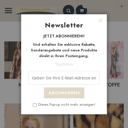
Zum
Select Language
▼
Inhalt
springen
Search
Newsletter
Schließen
Neue
Artikel
JETZT ABONNIEREN!!
Und erhalten Sie exklusive Rabatte,
Sonderangebote und neue Produkte
direkt in Ihren Posteingang.
YourStore
BASTELSTOFFE
BEKLEIDUNGSTOFFE
ABONNIEREN
Dieses Pop-up nicht mehr anzeigen!