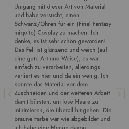
on Material
daraus sehen toll aus ????
en
Bilder in dieser Rezension
Final Fantasy
chen: Ich
n geworden!
Vera
-
Kunden
nd weich (auf
), es war
allerdings
ein wenig. Ich
r dem
iteren Arbeit
 Haare zu
 hingehen. Die
bgebildet und
avon