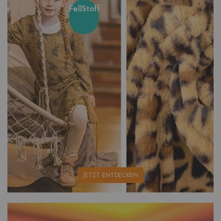
FellStoff
unsere
JETZT ENTDECKEN