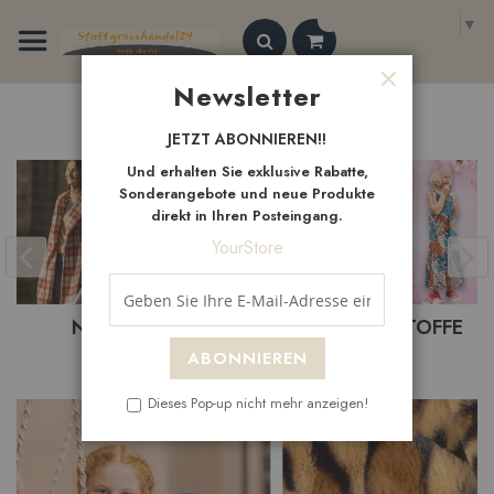
Zum
Select Language
▼
Inhalt
springen
Search
Newsletter
Schließen
Neue
Artikel
JETZT ABONNIEREN!!
Und erhalten Sie exklusive Rabatte,
Sonderangebote und neue Produkte
direkt in Ihren Posteingang.
YourStore
BASTELSTOFFE
BEKLEIDUNGSTOFFE
ABONNIEREN
Dieses Pop-up nicht mehr anzeigen!