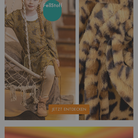
FellStoff
unsere
JETZT ENTDECKEN