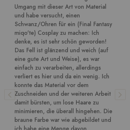
erial
daraus sehen toll aus ????
Bilder in dieser Rezension
Fantasy
ch
rden!
Vera
-
Kunden
h (auf
war
ngs
ig. Ich
 Arbeit
zu
en. Die
det und