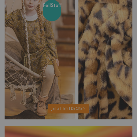
FellStoff
unsere
JETZT ENTDECKEN