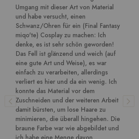
Umgang mit dieser Art von Material
d
und habe versucht, einen
B
Schwanz/Ohren für ein (Final Fantasy
miqo'te) Cosplay zu machen: Ich
denke, es ist sehr schön geworden!
V
Das Fell ist glänzend und weich (auf
eine gute Art und Weise), es war
einfach zu verarbeiten, allerdings
verliert es hier und da ein wenig. Ich
konnte das Material vor dem
Zuschneiden und der weiteren Arbeit
damit bürsten, um lose Haare zu
minimieren, die überall hingehen. Die
braune Farbe war wie abgebildet und
ich habe eine Menge davon