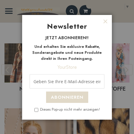
Zum
Select Language
▼
Inhalt
springen
Search
Newsletter
Schließen
Neue
Artikel
JETZT ABONNIEREN!!
Und erhalten Sie exklusive Rabatte,
Sonderangebote und neue Produkte
direkt in Ihren Posteingang.
YourStore
NEUHEITEN
BEKLEIDUNGSTOFFE
ABONNIEREN
Dieses Pop-up nicht mehr anzeigen!