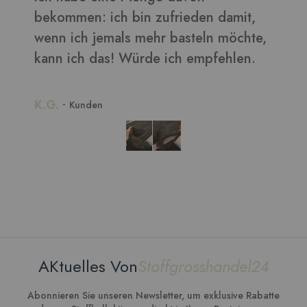
b
,
w
k
K
AKtuelles Von
Stoffgrosshandel24
Abonnieren Sie unseren Newsletter, um exklusive Rabatte