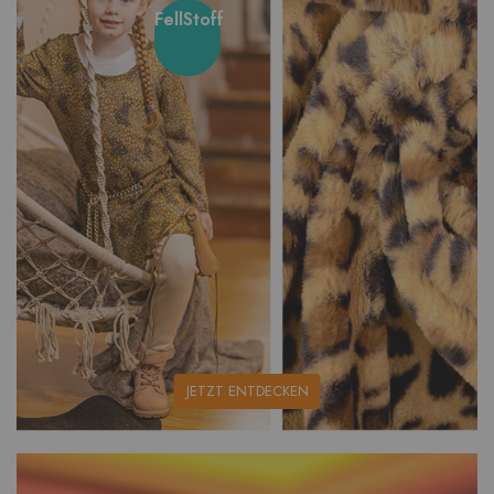
FellStoff
unsere
JETZT ENTDECKEN