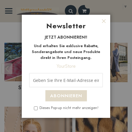
Zum
Select Language
▼
Inhalt
springen
Search
Newsletter
Schließen
Neue
Artikel
JETZT ABONNIEREN!!
Und erhalten Sie exklusive Rabatte,
Sonderangebote und neue Produkte
direkt in Ihren Posteingang.
YourStore
NEUHEITEN
SALE
ABONNIEREN
Dieses Pop-up nicht mehr anzeigen!