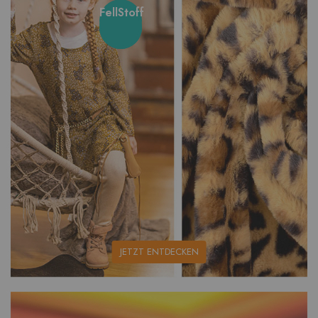
FellStoff
unsere
JETZT ENTDECKEN