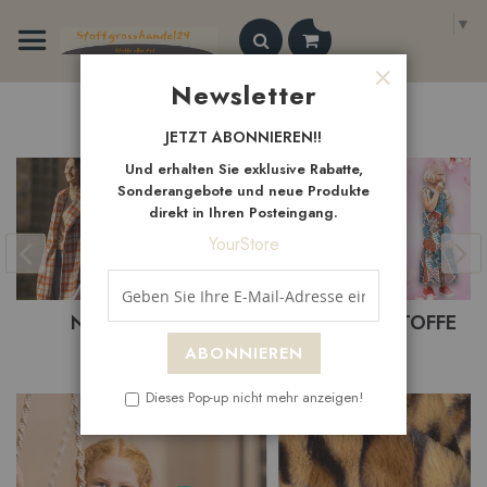
Zum
Select Language
▼
Inhalt
springen
Search
Newsletter
Schließen
Neue
Artikel
JETZT ABONNIEREN!!
Und erhalten Sie exklusive Rabatte,
Sonderangebote und neue Produkte
direkt in Ihren Posteingang.
YourStore
BASTELSTOFFE
BEKLEIDUNGSTOFFE
ABONNIEREN
Dieses Pop-up nicht mehr anzeigen!