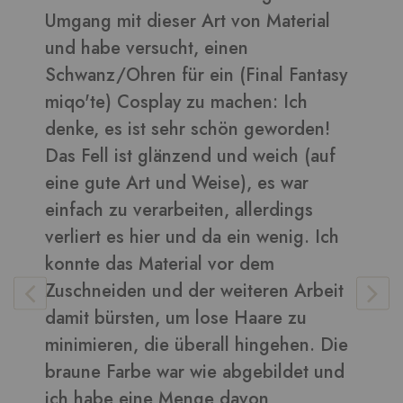
on Material
daraus sehen toll aus ????
en
Bilder in dieser Rezension
Final Fantasy
chen: Ich
n geworden!
Vera
-
Kunden
nd weich (auf
), es war
allerdings
ein wenig. Ich
r dem
iteren Arbeit
 Haare zu
 hingehen. Die
bgebildet und
avon