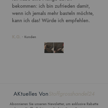
b
,
w
k
K
AKtuelles Von
Stoffgrosshandel24
Abonnieren Sie unseren Newsletter, um exklusive Rabatte