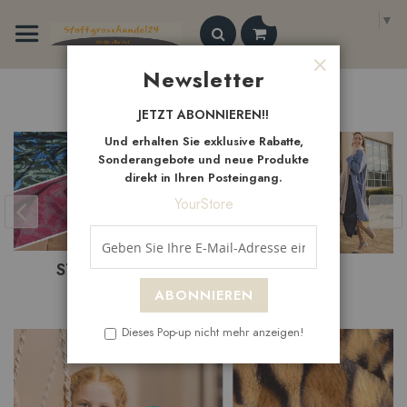
Zum
Select Language
▼
Inhalt
springen
Search
Newsletter
Schließen
Neue
Artikel
JETZT ABONNIEREN!!
Und erhalten Sie exklusive Rabatte,
Sonderangebote und neue Produkte
direkt in Ihren Posteingang.
YourStore
NEUHEITEN
SALE
ABONNIEREN
Dieses Pop-up nicht mehr anzeigen!