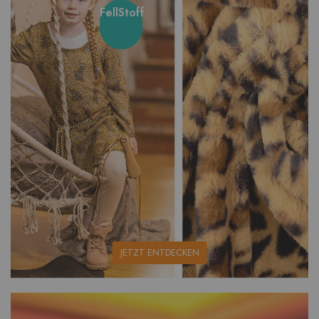
FellStoff
unsere
JETZT ENTDECKEN