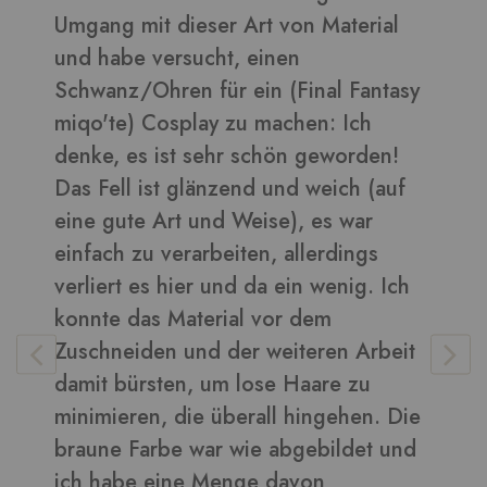
erial
daraus sehen toll aus ????
Bilder in dieser Rezension
Fantasy
ch
rden!
Vera
-
Kunden
h (auf
war
ngs
ig. Ich
 Arbeit
zu
en. Die
det und