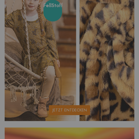
FellStoff
unsere
JETZT ENTDECKEN