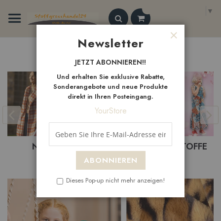
Zum
Select Language
▼
Inhalt
springen
Search
Newsletter
Schließen
Neue
Artikel
JETZT ABONNIEREN!!
Und erhalten Sie exklusive Rabatte,
Sonderangebote und neue Produkte
direkt in Ihren Posteingang.
YourStore
BASTELSTOFFE
BEKLEIDUNGSTOFFE
ABONNIEREN
Dieses Pop-up nicht mehr anzeigen!