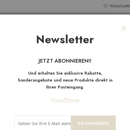
Wunschzette
Search
Newsletter
Sch
NEW
TEN
SALE
STOFFRESTE
JETZT ABONNIEREN!!
Neue
Artikel
Und erhalten Sie exklusive Rabatte,
Sonderangebote und neue Produkte direkt in
Ihren Posteingang.
YourStore
ABONNIEREN