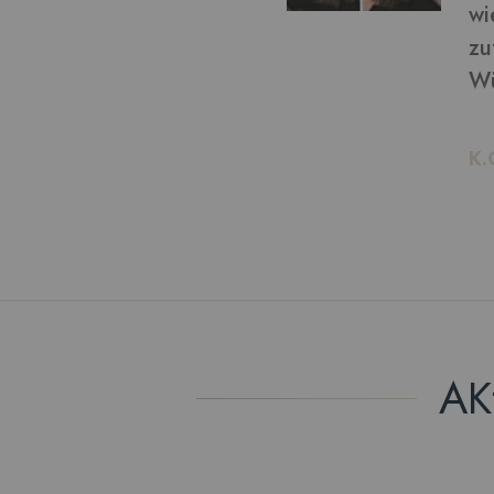
von bekommen: ich bin
ln möchte, kann ich das!
AK