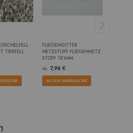
KUSCHELFELL
FLIEGENGITTER
JUTE STO
T TIERFELL
NETZSTOFF FLIEGENNETZ
RUPFEN 
STOFF 1X1MM
14,2
Ab
7,96 €
Ab
IN DEN
RENKORB
IN DEN WARENKORB
n