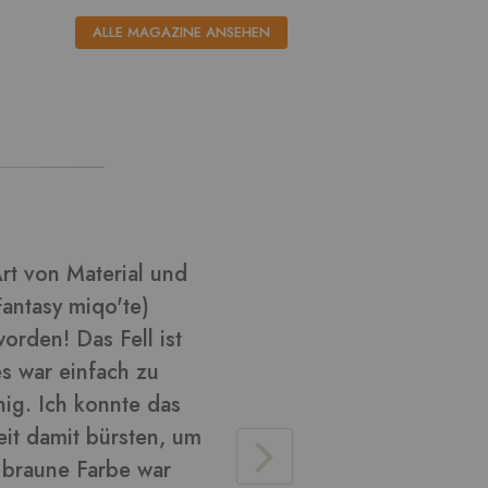
ALLE MAGAZINE ANSEHEN
l aus ????
Ich habe k
habe versu
Cosplay zu
glänzend u
verarbeite
Material v
lose Haare