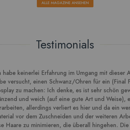
ALLE MAGAZINE ANSEHEN
Testimonials
rarbeitet sich gut und die Blätter daraus sehen tol
lder in dieser Rezension
-
ra
Kunden