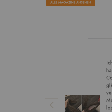
ALLE MAGAZINE ANSEHEN
dieser Art von Material und
Ve
(Final Fantasy miqo'te)
Bi
chön geworden! Das Fell ist
eise), es war einfach zu
da ein wenig. Ich konnte das
Ve
ren Arbeit damit bürsten, um
hen. Die braune Farbe war