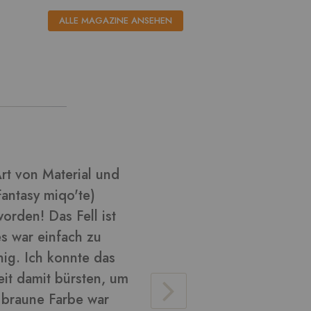
ALLE MAGAZINE ANSEHEN
l aus ????
Ich habe k
habe versu
Cosplay zu
glänzend u
verarbeite
Material v
lose Haare