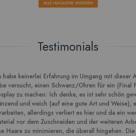
ALLE MAGAZINE ANSEHEN
Testimonials
rarbeitet sich gut und die Blätter daraus sehen tol
lder in dieser Rezension
-
ra
Kunden