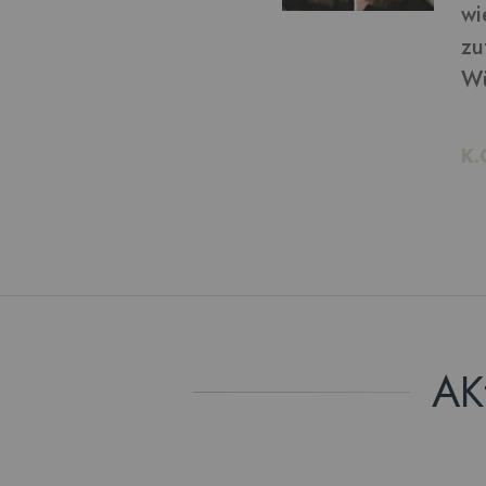
von bekommen: ich bin
ln möchte, kann ich das!
AK