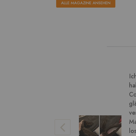
ALLE MAGAZINE ANSEHEN
dieser Art von Material und
Ve
(Final Fantasy miqo'te)
Bi
chön geworden! Das Fell ist
eise), es war einfach zu
da ein wenig. Ich konnte das
Ve
ren Arbeit damit bürsten, um
hen. Die braune Farbe war