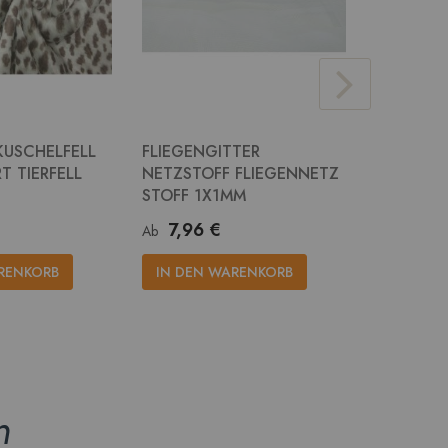
KUSCHELFELL
FLIEGENGITTER
JUTE STO
T TIERFELL
NETZSTOFF FLIEGENNETZ
RUPFEN 
STOFF 1X1MM
14,2
Ab
7,96 €
Ab
IN DEN
RENKORB
IN DEN WARENKORB
n