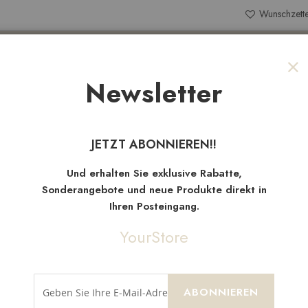
Wunschzette
Search
Newsletter
Sch
NEW
TEN
SALE
STOFFRESTE
JETZT ABONNIEREN!!
Neue
Artikel
Und erhalten Sie exklusive Rabatte,
Sonderangebote und neue Produkte direkt in
Ihren Posteingang.
YourStore
ABONNIEREN