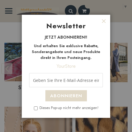
Zum
Select Language
▼
Inhalt
springen
Search
Newsletter
Schließen
Neue
Artikel
JETZT ABONNIEREN!!
Und erhalten Sie exklusive Rabatte,
Sonderangebote und neue Produkte
direkt in Ihren Posteingang.
YourStore
NEUHEITEN
SALE
ABONNIEREN
Dieses Pop-up nicht mehr anzeigen!