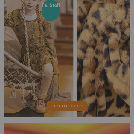
FellStoff
unsere
JETZT ENTDECKEN