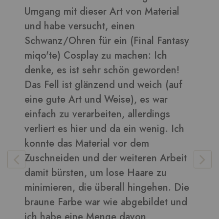
Umgang mit dieser Art von Material
d
und habe versucht, einen
B
Schwanz/Ohren für ein (Final Fantasy
miqo'te) Cosplay zu machen: Ich
denke, es ist sehr schön geworden!
V
Das Fell ist glänzend und weich (auf
eine gute Art und Weise), es war
einfach zu verarbeiten, allerdings
verliert es hier und da ein wenig. Ich
konnte das Material vor dem
Zuschneiden und der weiteren Arbeit
damit bürsten, um lose Haare zu
minimieren, die überall hingehen. Die
braune Farbe war wie abgebildet und
ich habe eine Menge davon