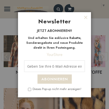
Zum
Select Language
▼
Inhalt
springen
Search
Newsletter
Schließen
Neue
Artikel
JETZT ABONNIEREN!!
Und erhalten Sie exklusive Rabatte,
Sonderangebote und neue Produkte
direkt in Ihren Posteingang.
YourStore
BASTELST
ITEN
BEKLEIDUNGSTOFFE
ABONNIEREN
Dieses Pop-up nicht mehr anzeigen!