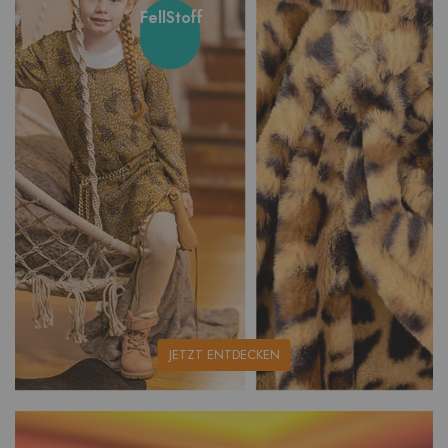
FellStoff
unsere
JETZT ENTDECKEN