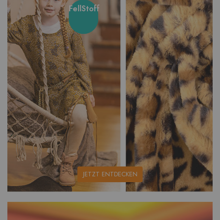
FellStoff
unsere
JETZT ENTDECKEN