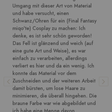
Umgang mit dieser Art von Material
d
und habe versucht, einen
B
Schwanz/Ohren für ein (Final Fantasy
miqo'te) Cosplay zu machen: Ich
denke, es ist sehr schön geworden!
V
Das Fell ist glänzend und weich (auf
eine gute Art und Weise), es war
einfach zu verarbeiten, allerdings
verliert es hier und da ein wenig. Ich
konnte das Material vor dem
Zuschneiden und der weiteren Arbeit
damit bürsten, um lose Haare zu
minimieren, die überall hingehen. Die
braune Farbe war wie abgebildet und
ich habe eine Menge davon