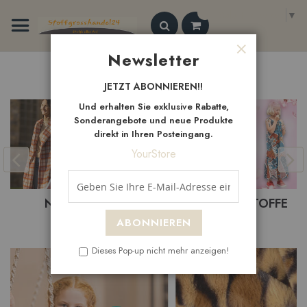
Zum
Select Language
▼
Inhalt
springen
Search
Newsletter
Schließen
Neue
Artikel
JETZT ABONNIEREN!!
Und erhalten Sie exklusive Rabatte,
Sonderangebote und neue Produkte
direkt in Ihren Posteingang.
YourStore
NEUHEITEN
BEKLEIDUNGSTOFFE
ABONNIEREN
Dieses Pop-up nicht mehr anzeigen!