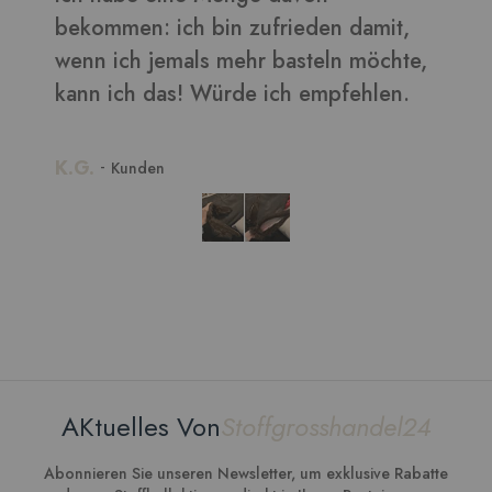
en: ich bin zufrieden damit,
ch jemals mehr basteln möchte,
ch das! Würde ich empfehlen.
unden
AKtuelles Von
Stoffgrosshandel24
Abonnieren Sie unseren Newsletter, um exklusive Rabatte