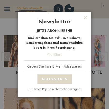
Zum
Select Language
▼
Inhalt
springen
Search
Newsletter
Schließen
Neue
Artikel
JETZT ABONNIEREN!!
Und erhalten Sie exklusive Rabatte,
Sonderangebote und neue Produkte
direkt in Ihren Posteingang.
YourStore
BASTELST
ITEN
BEKLEIDUNGSTOFFE
ABONNIEREN
Dieses Pop-up nicht mehr anzeigen!