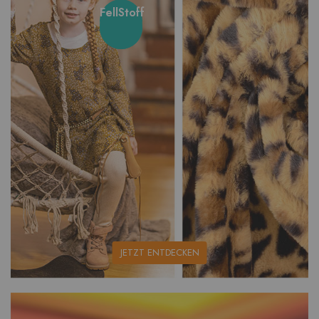
FellStoff
unsere
JETZT ENTDECKEN