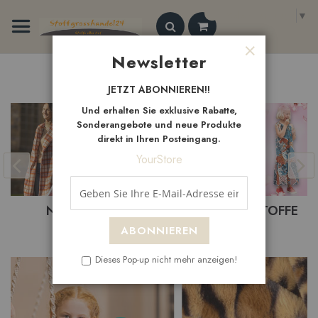
Zum
Select Language
▼
Inhalt
springen
Search
Newsletter
Schließen
Neue
Artikel
JETZT ABONNIEREN!!
Und erhalten Sie exklusive Rabatte,
Sonderangebote und neue Produkte
direkt in Ihren Posteingang.
YourStore
BASTELSTOFFE
BEKLEIDUNGSTOFFE
ABONNIEREN
Dieses Pop-up nicht mehr anzeigen!