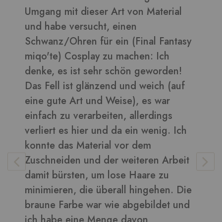
daraus sehen toll aus ????
Bilder in dieser Rezension
y
Vera
-
Kunden
t
e
d