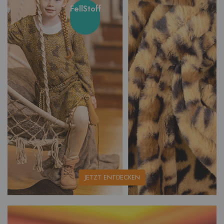
FellStoff
unsere
JETZT ENTDECKEN