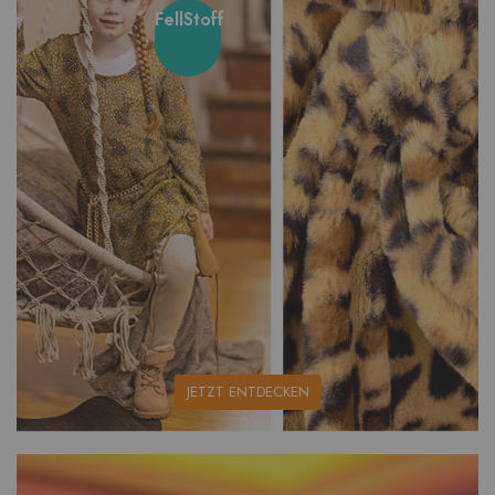
FellStoff
unsere
JETZT ENTDECKEN