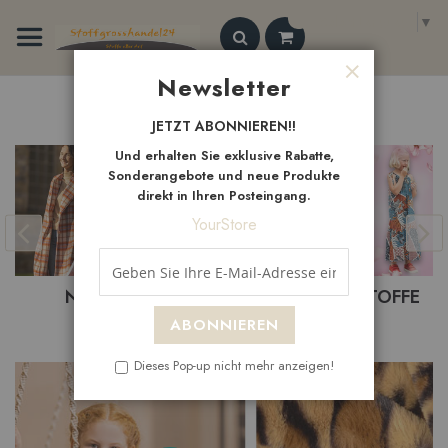
Zum
Select Language
▼
Inhalt
springen
Search
Newsletter
Schließen
Neue
Artikel
JETZT ABONNIEREN!!
Und erhalten Sie exklusive Rabatte,
Sonderangebote und neue Produkte
direkt in Ihren Posteingang.
YourStore
NEUHEITEN
BEKLEIDUNGSTOFFE
ABONNIEREN
Dieses Pop-up nicht mehr anzeigen!