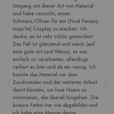
Umgang mit dieser Art von Material
d
und habe versucht, einen
B
Schwanz/Ohren für ein (Final Fantasy
miqo'te) Cosplay zu machen: Ich
denke, es ist sehr schön geworden!
V
Das Fell ist glänzend und weich (auf
eine gute Art und Weise), es war
einfach zu verarbeiten, allerdings
verliert es hier und da ein wenig. Ich
konnte das Material vor dem
Zuschneiden und der weiteren Arbeit
damit bürsten, um lose Haare zu
minimieren, die überall hingehen. Die
braune Farbe war wie abgebildet und
ich habe eine Menge davon