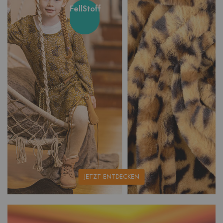
FellStoff
unsere
JETZT ENTDECKEN