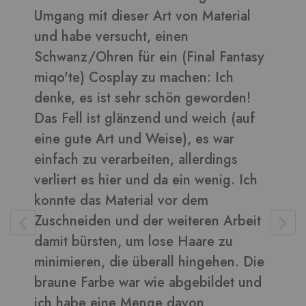
on Material
daraus sehen toll aus ????
en
Bilder in dieser Rezension
Final Fantasy
chen: Ich
n geworden!
Vera
-
Kunden
nd weich (auf
), es war
allerdings
ein wenig. Ich
r dem
iteren Arbeit
 Haare zu
 hingehen. Die
bgebildet und
avon