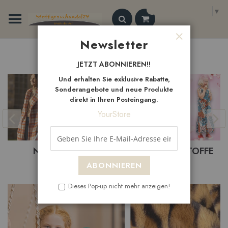
Zum
Select Language
▼
Inhalt
springen
Search
Newsletter
Schließen
Neue
Artikel
JETZT ABONNIEREN!!
Und erhalten Sie exklusive Rabatte,
Sonderangebote und neue Produkte
direkt in Ihren Posteingang.
YourStore
BASTELSTOFFE
BEKLEIDUNGSTOFFE
ABONNIEREN
Dieses Pop-up nicht mehr anzeigen!