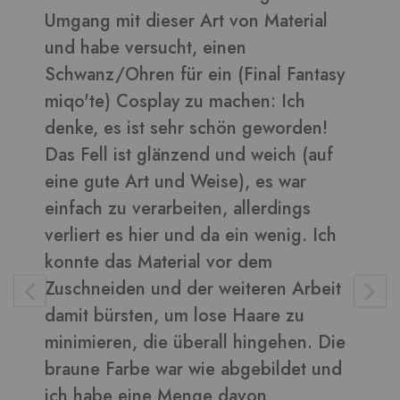
Material
daraus sehen toll aus ????
Bilder in dieser Rezension
al Fantasy
: Ich
eworden!
Vera
-
Kunden
eich (auf
s war
rdings
wenig. Ich
m
en Arbeit
re zu
gehen. Die
ildet und
n