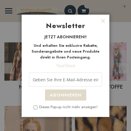
Zum
Select Language
▼
Inhalt
springen
Search
Newsletter
Schließen
Neue
Artikel
JETZT ABONNIEREN!!
Und erhalten Sie exklusive Rabatte,
Sonderangebote und neue Produkte
direkt in Ihren Posteingang.
YourStore
BASTELSTOFFE
BEKLEIDUNGSTOFFE
ABONNIEREN
Dieses Pop-up nicht mehr anzeigen!