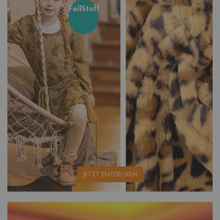
FellStoff
unsere
JETZT ENTDECKEN