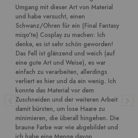
l
daraus sehen toll aus ????
Bilder in dieser Rezension
asy
!
Vera
-
Kunden
uf
Ich
eit
 Die
und