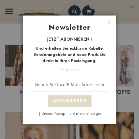
Zum
Select Language
▼
Inhalt
springen
Search
Newsletter
Schließen
Neue
Artikel
JETZT ABONNIEREN!!
Und erhalten Sie exklusive Rabatte,
Sonderangebote und neue Produkte
direkt in Ihren Posteingang.
YourStore
BASTELSTOFFE
BEKLEIDUNGSTOFFE
ABONNIEREN
Dieses Pop-up nicht mehr anzeigen!