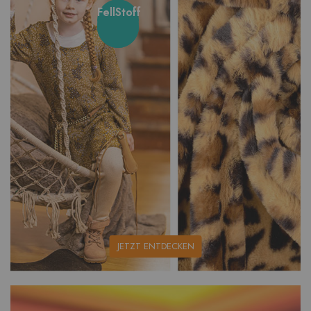
FellStoff
unsere
JETZT ENTDECKEN