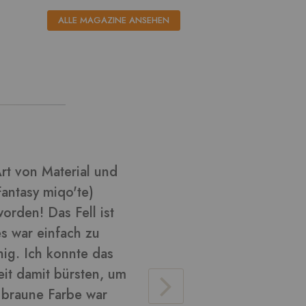
ALLE MAGAZINE ANSEHEN
l aus ????
Ich habe k
habe versu
Cosplay zu
glänzend u
verarbeite
Material v
lose Haare