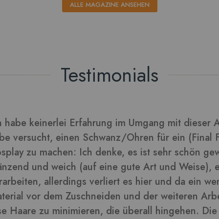
ALLE MAGAZINE ANSEHEN
Testimonials
rarbeitet sich gut und die Blätter daraus sehen tol
lder in dieser Rezension
-
ra
Kunden