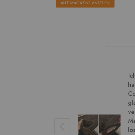
ALLE MAGAZINE ANSEHEN
dieser Art von Material und
Ve
(Final Fantasy miqo'te)
Bi
chön geworden! Das Fell ist
eise), es war einfach zu
da ein wenig. Ich konnte das
Ve
ren Arbeit damit bürsten, um
hen. Die braune Farbe war