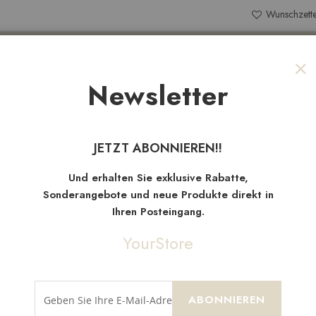
Wunschzette
Search
Newsletter
Sch
NEW
TEN
SALE
STOFFRESTE
JETZT ABONNIEREN!!
Neue
Artikel
Und erhalten Sie exklusive Rabatte,
Sonderangebote und neue Produkte direkt in
Ihren Posteingang.
YourStore
ABONNIEREN