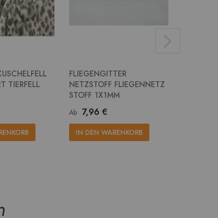
KUSCHELFELL
FLIEGENGITTER
JUTE STO
T TIERFELL
NETZSTOFF FLIEGENNETZ
RUPFEN 
STOFF 1X1MM
14,2
Ab
7,96 €
Ab
IN DEN
RENKORB
IN DEN WARENKORB
n