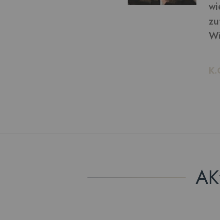
von bekommen: ich bin
ln möchte, kann ich das!
AK