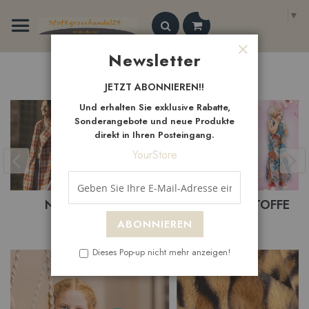
Zum
Select Language
▼
Inhalt
springen
Search
Newsletter
Schließen
Neue
Artikel
JETZT ABONNIEREN!!
Und erhalten Sie exklusive Rabatte,
Sonderangebote und neue Produkte
direkt in Ihren Posteingang.
YourStore
BASTELSTOFFE
BEKLEIDUNGSTOFFE
ABONNIEREN
Dieses Pop-up nicht mehr anzeigen!