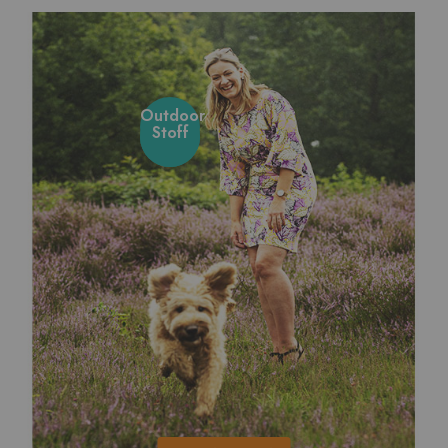
Outdoor
unsere
Stoff