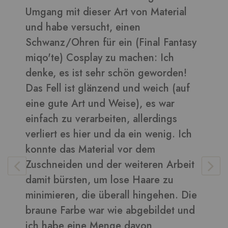
Art von Material
daraus sehen toll aus ???
 einen
Bilder in dieser Rezension
ein (Final Fantasy
u machen: Ich
 schön geworden!
Vera
-
Kunden
nd und weich (auf
Weise), es war
ten, allerdings
 da ein wenig. Ich
l vor dem
r weiteren Arbeit
lose Haare zu
rall hingehen. Die
ie abgebildet und
ge davon