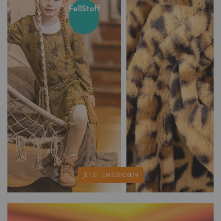
FellStoff
unsere
JETZT ENTDECKEN