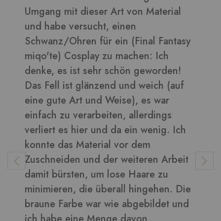
Art von Material
daraus sehen toll aus ???
 einen
Bilder in dieser Rezension
ein (Final Fantasy
u machen: Ich
 schön geworden!
Vera
-
Kunden
nd und weich (auf
Weise), es war
ten, allerdings
 da ein wenig. Ich
l vor dem
r weiteren Arbeit
lose Haare zu
rall hingehen. Die
ie abgebildet und
ge davon