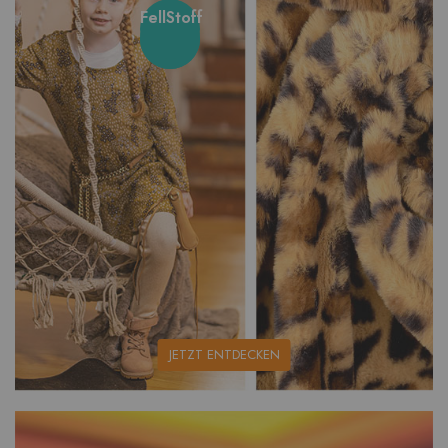
FellStoff
unsere
JETZT ENTDECKEN