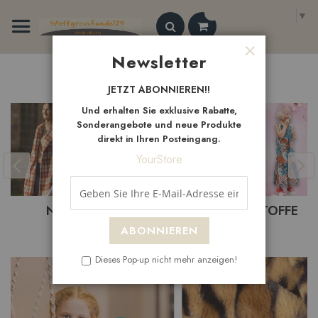
Zum
Select Language
▼
Inhalt
springen
Search
Newsletter
Schließen
Neue
Artikel
JETZT ABONNIEREN!!
Und erhalten Sie exklusive Rabatte,
Sonderangebote und neue Produkte
direkt in Ihren Posteingang.
YourStore
BASTELSTOFFE
BEKLEIDUNGSTOFFE
ABONNIEREN
Dieses Pop-up nicht mehr anzeigen!