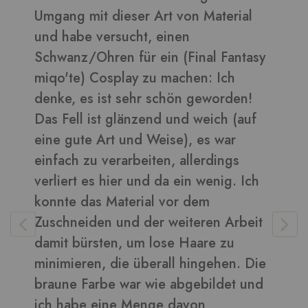
Umgang mit dieser Art von Material
d
und habe versucht, einen
B
Schwanz/Ohren für ein (Final Fantasy
miqo'te) Cosplay zu machen: Ich
denke, es ist sehr schön geworden!
V
Das Fell ist glänzend und weich (auf
eine gute Art und Weise), es war
einfach zu verarbeiten, allerdings
verliert es hier und da ein wenig. Ich
konnte das Material vor dem
Zuschneiden und der weiteren Arbeit
damit bürsten, um lose Haare zu
minimieren, die überall hingehen. Die
braune Farbe war wie abgebildet und
ich habe eine Menge davon