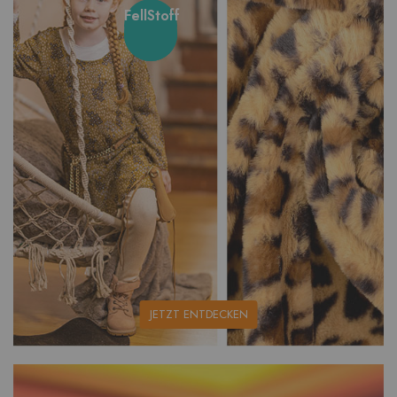
FellStoff
unsere
JETZT ENTDECKEN