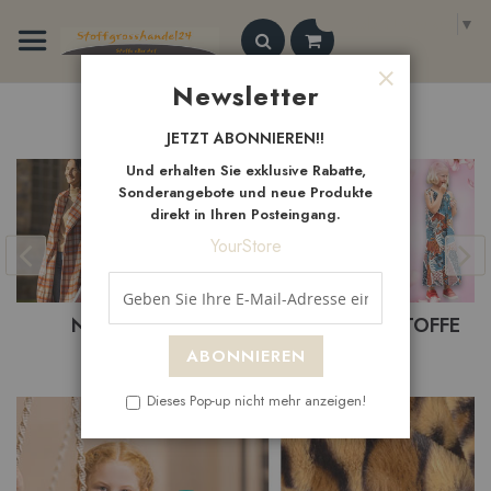
Zum
Select Language
▼
Inhalt
springen
Search
Newsletter
Schließen
Neue
Artikel
JETZT ABONNIEREN!!
Und erhalten Sie exklusive Rabatte,
Sonderangebote und neue Produkte
direkt in Ihren Posteingang.
YourStore
NEUHEITEN
BEKLEIDUNGSTOFFE
ABONNIEREN
Dieses Pop-up nicht mehr anzeigen!