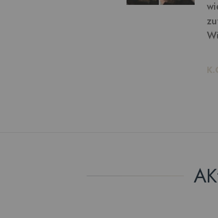
von bekommen: ich bin
ln möchte, kann ich das!
AK