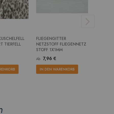
KUSCHELFELL
FLIEGENGITTER
JUTE STO
T TIERFELL
NETZSTOFF FLIEGENNETZ
RUPFEN 
STOFF 1X1MM
14,2
Ab
7,96 €
Ab
IN DEN
RENKORB
IN DEN WARENKORB
n