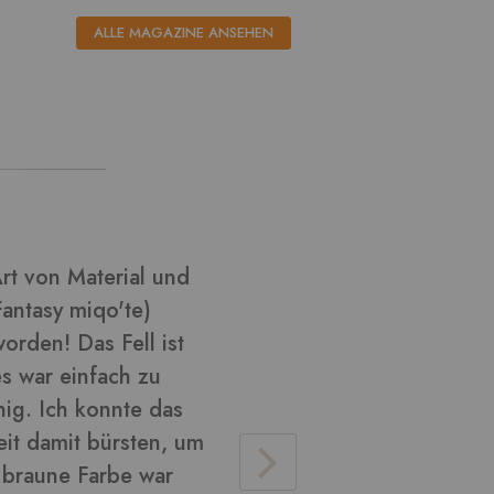
ALLE MAGAZINE ANSEHEN
l aus ????
Ich habe k
habe versu
Cosplay zu
glänzend u
verarbeite
Material v
lose Haare