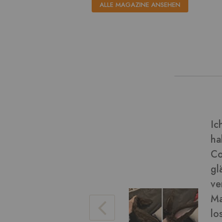
ALLE MAGAZINE ANSEHEN
dieser Art von Material und
Ve
(Final Fantasy miqo'te)
Bi
chön geworden! Das Fell ist
eise), es war einfach zu
da ein wenig. Ich konnte das
Ve
ren Arbeit damit bürsten, um
hen. Die braune Farbe war