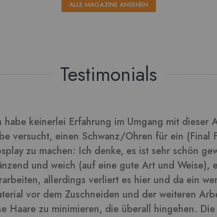
ALLE MAGAZINE ANSEHEN
Testimonials
rarbeitet sich gut und die Blätter daraus sehen tol
lder in dieser Rezension
-
ra
Kunden