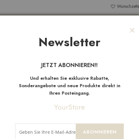
Wunschzette
Search
Newsletter
Sch
NEW
TEN
SALE
STOFFRESTE
JETZT ABONNIEREN!!
Neue
Artikel
Und erhalten Sie exklusive Rabatte,
Sonderangebote und neue Produkte direkt in
Ihren Posteingang.
YourStore
ABONNIEREN