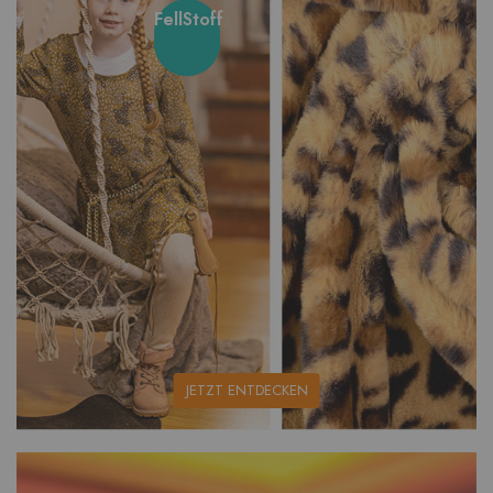
FellStoff
unsere
JETZT ENTDECKEN