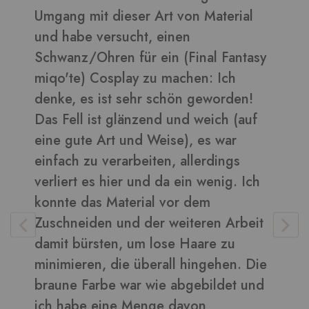
Umgang mit dieser Art von Material
daraus 
und habe versucht, einen
Bilder 
Schwanz/Ohren für ein (Final Fantasy
miqo'te) Cosplay zu machen: Ich
denke, es ist sehr schön geworden!
Vera
-
K
as Fell ist glänzend und weich (auf
eine gute Art und Weise), es war
infach zu verarbeiten, allerdings
erliert es hier und da ein wenig. Ich
konnte das Material vor dem
Zuschneiden und der weiteren Arbeit
damit bürsten, um lose Haare zu
inimieren, die überall hingehen. Die
braune Farbe war wie abgebildet und
ich habe eine Menge davon