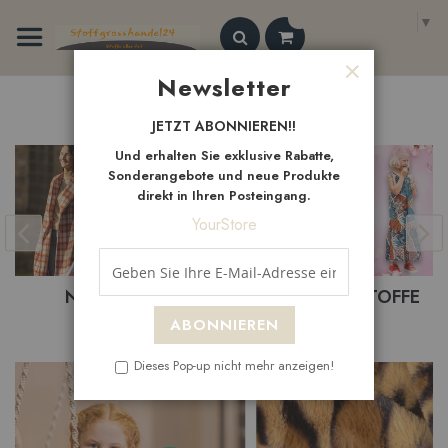
Zum
Select Language
▼
Inhalt
springen
Search
Newsletter
Schließen
Neue
Artikel
JETZT ABONNIEREN!!
Und erhalten Sie exklusive Rabatte,
Sonderangebote und neue Produkte
direkt in Ihren Posteingang.
YourStore
BASTE
UHEITEN
BEKLEIDUNGSTOFFE
ABONNIEREN
Dieses Pop-up nicht mehr anzeigen!