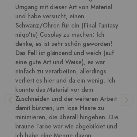
daraus sehen toll aus ????
Bilder in dieser Rezension
y
Vera
-
Kunden
e