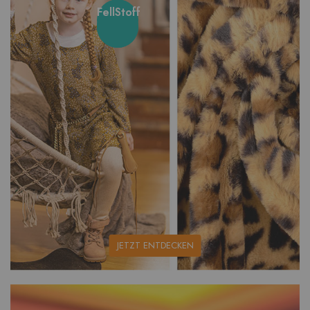
FellStoff
unsere
JETZT ENTDECKEN