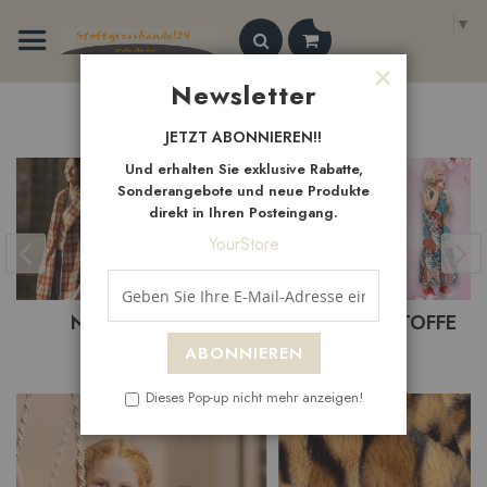
Zum
Select Language
▼
Inhalt
springen
Search
Newsletter
Schließen
Neue
Artikel
JETZT ABONNIEREN!!
Und erhalten Sie exklusive Rabatte,
Sonderangebote und neue Produkte
direkt in Ihren Posteingang.
YourStore
BASTELSTOFFE
BEKLEIDUNGSTOFFE
ABONNIEREN
Dieses Pop-up nicht mehr anzeigen!