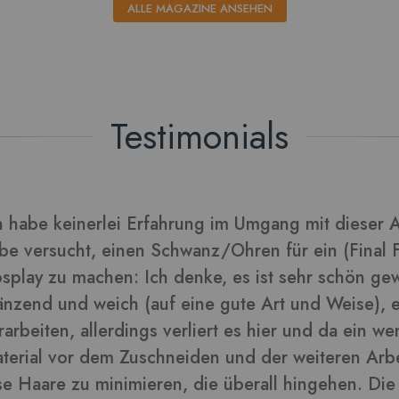
ALLE MAGAZINE ANSEHEN
Testimonials
rarbeitet sich gut und die Blätter daraus sehen tol
lder in dieser Rezension
-
ra
Kunden