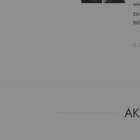
von bekommen: ich bin
ln möchte, kann ich das!
AK