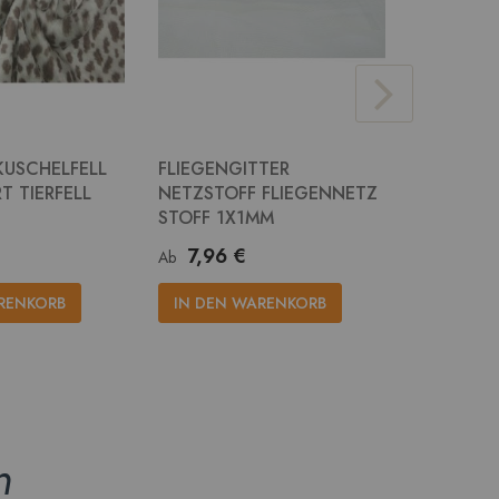
KUSCHELFELL
FLIEGENGITTER
JUTE STO
T TIERFELL
NETZSTOFF FLIEGENNETZ
RUPFEN 
STOFF 1X1MM
14,2
Ab
7,96 €
Ab
IN DEN
RENKORB
IN DEN WARENKORB
n