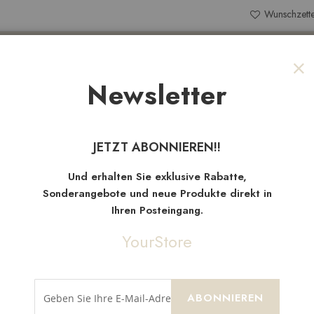
Wunschzette
Search
Newsletter
Sch
NEW
TEN
SALE
STOFFRESTE
JETZT ABONNIEREN!!
Neue
Artikel
Und erhalten Sie exklusive Rabatte,
Sonderangebote und neue Produkte direkt in
Ihren Posteingang.
YourStore
ABONNIEREN