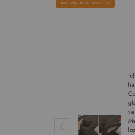
ALLE MAGAZINE ANSEHEN
dieser Art von Material und
Ve
(Final Fantasy miqo'te)
Bi
chön geworden! Das Fell ist
eise), es war einfach zu
da ein wenig. Ich konnte das
Ve
ren Arbeit damit bürsten, um
hen. Die braune Farbe war