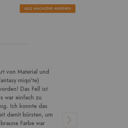
ALLE MAGAZINE ANSEHEN
l aus ????
Ich habe k
habe versu
Cosplay zu
glänzend u
verarbeite
Material v
lose Haare