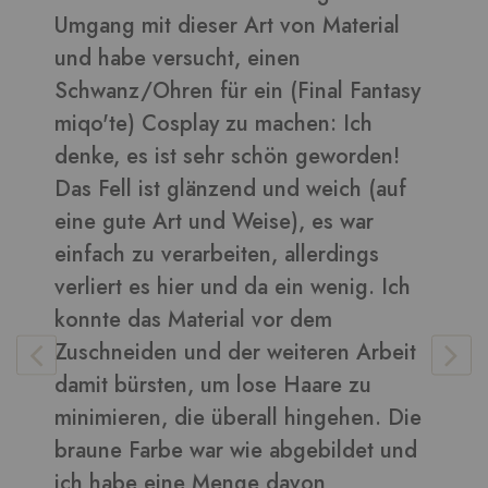
ial
daraus sehen toll aus ????
Bilder in dieser Rezension
ntasy
en!
Vera
-
Kunden
(auf
s
 Ich
rbeit
. Die
t und