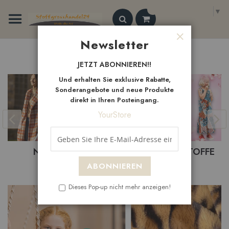
Zum
Select Language
▼
Inhalt
springen
Search
Newsletter
Schließen
Neue
Artikel
JETZT ABONNIEREN!!
Und erhalten Sie exklusive Rabatte,
Sonderangebote und neue Produkte
direkt in Ihren Posteingang.
YourStore
BASTELSTOFFE
BEKLEIDUNGSTOFFE
ABONNIEREN
Dieses Pop-up nicht mehr anzeigen!