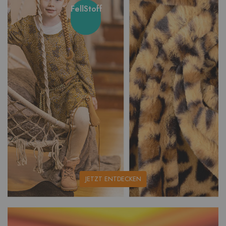
FellStoff
unsere
JETZT ENTDECKEN