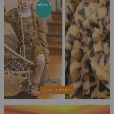
FellStoff
unsere
JETZT ENTDECKEN