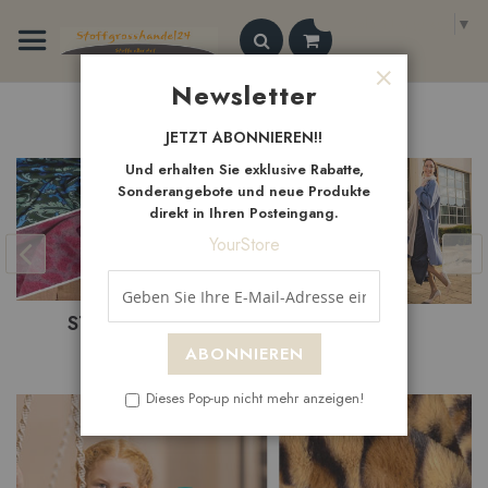
Zum
Select Language
▼
Inhalt
springen
Search
Newsletter
Schließen
Neue
Artikel
JETZT ABONNIEREN!!
Und erhalten Sie exklusive Rabatte,
Sonderangebote und neue Produkte
direkt in Ihren Posteingang.
YourStore
NEUHEITEN
SALE
ABONNIEREN
Dieses Pop-up nicht mehr anzeigen!