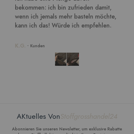
b
,
w
k
K
AKtuelles Von
Stoffgrosshandel24
Abonnieren Sie unseren Newsletter, um exklusive Rabatte