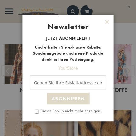
Zum
Select Language
▼
Inhalt
springen
Search
Newsletter
Schließen
Neue
Artikel
JETZT ABONNIEREN!!
Und erhalten Sie exklusive Rabatte,
Sonderangebote und neue Produkte
direkt in Ihren Posteingang.
YourStore
NEUHEITEN
BEKLEIDUNGSTOFFE
ABONNIEREN
Dieses Pop-up nicht mehr anzeigen!