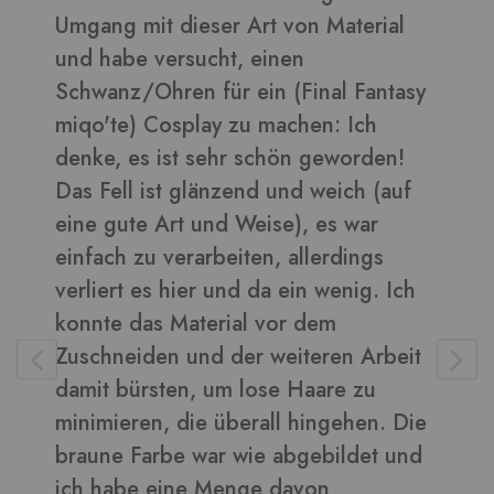
Umgang mit dieser Art von Material
d
und habe versucht, einen
B
Schwanz/Ohren für ein (Final Fantasy
miqo'te) Cosplay zu machen: Ich
denke, es ist sehr schön geworden!
V
Das Fell ist glänzend und weich (auf
eine gute Art und Weise), es war
einfach zu verarbeiten, allerdings
verliert es hier und da ein wenig. Ich
konnte das Material vor dem
Zuschneiden und der weiteren Arbeit
damit bürsten, um lose Haare zu
minimieren, die überall hingehen. Die
braune Farbe war wie abgebildet und
ich habe eine Menge davon