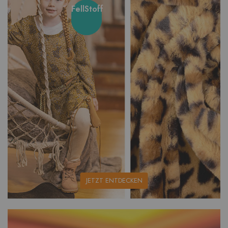
FellStoff
unsere
JETZT ENTDECKEN