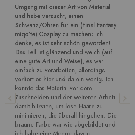
Umgang mit dieser Art von Material
d
und habe versucht, einen
B
Schwanz/Ohren für ein (Final Fantasy
miqo'te) Cosplay zu machen: Ich
denke, es ist sehr schön geworden!
V
Das Fell ist glänzend und weich (auf
eine gute Art und Weise), es war
einfach zu verarbeiten, allerdings
verliert es hier und da ein wenig. Ich
konnte das Material vor dem
Zuschneiden und der weiteren Arbeit
damit bürsten, um lose Haare zu
minimieren, die überall hingehen. Die
braune Farbe war wie abgebildet und
ich habe eine Menge davon