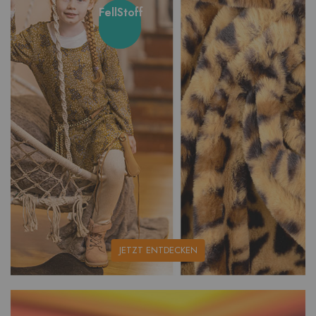
FellStoff
unsere
JETZT ENTDECKEN