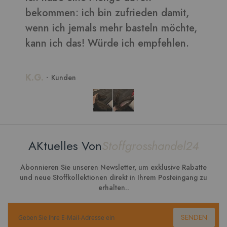
b
,
w
k
K
AKtuelles Von
Stoffgrosshandel24
Abonnieren Sie unseren Newsletter, um exklusive Rabatte
und neue Stoffkollektionen direkt in Ihrem Posteingang zu
erhalten..
SENDEN