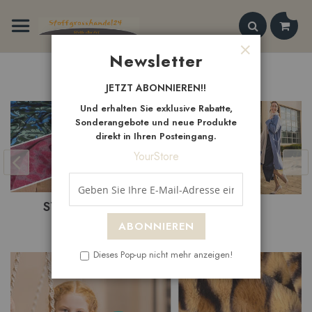
Zum
Inhalt
springen
Search
Newsletter
Schließen
Neue
Artikel
JETZT ABONNIEREN!!
Und erhalten Sie exklusive Rabatte,
Sonderangebote und neue Produkte
direkt in Ihren Posteingang.
YourStore
NEUHEITEN
SALE
ABONNIEREN
Dieses Pop-up nicht mehr anzeigen!