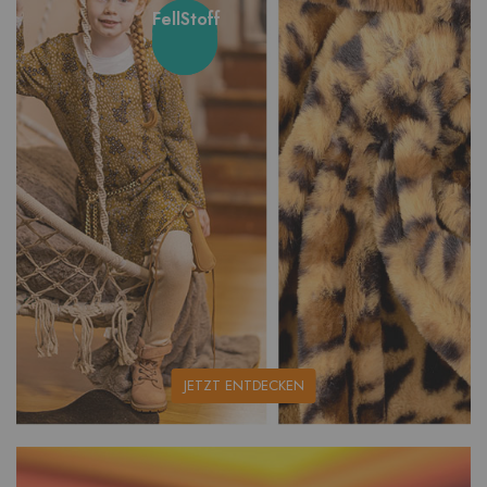
FellStoff
unsere
JETZT ENTDECKEN