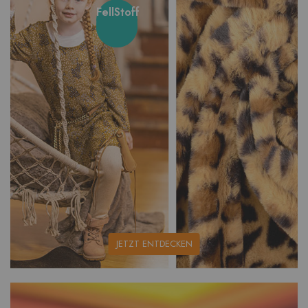
FellStoff
unsere
JETZT ENTDECKEN