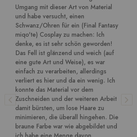
Material
daraus sehen toll aus ????
Bilder in dieser Rezension
al Fantasy
: Ich
eworden!
Vera
-
Kunden
eich (auf
s war
rdings
wenig. Ich
m
en Arbeit
re zu
gehen. Die
ildet und
n