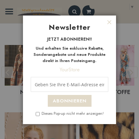
Zum
Select Language
▼
Inhalt
springen
Search
Newsletter
Schließen
Neue
Artikel
JETZT ABONNIEREN!!
Und erhalten Sie exklusive Rabatte,
Sonderangebote und neue Produkte
direkt in Ihren Posteingang.
YourStore
BASTELSTOFFE
BEKLEIDUNGSTOFFE
ABONNIEREN
Dieses Pop-up nicht mehr anzeigen!