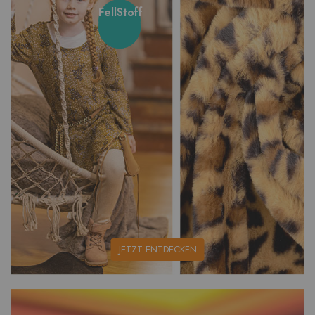
FellStoff
unsere
JETZT ENTDECKEN