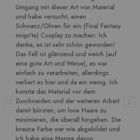
l
daraus sehen toll aus ????
Bilder in dieser Rezension
asy
!
Vera
-
Kunden
uf
Ich
eit
 Die
und