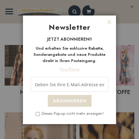
Zum
Select Language
▼
Inhalt
springen
Search
Newsletter
Schließen
Neue
Artikel
JETZT ABONNIEREN!!
Und erhalten Sie exklusive Rabatte,
Sonderangebote und neue Produkte
direkt in Ihren Posteingang.
YourStore
BASTELSTOFFE
BEKLEIDUNGSTOFFE
ABONNIEREN
Dieses Pop-up nicht mehr anzeigen!