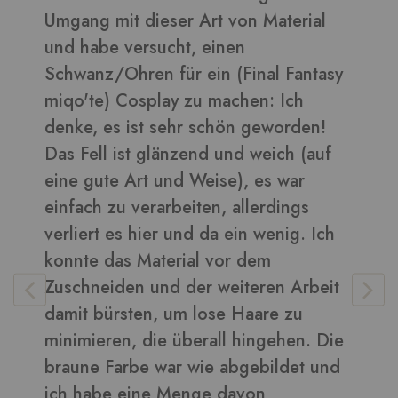
daraus sehen toll aus ????
Bilder in dieser Rezension
y
Vera
-
Kunden
e