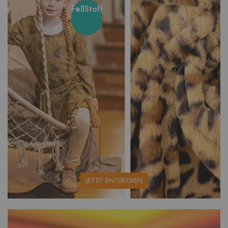
FellStoff
unsere
JETZT ENTDECKEN