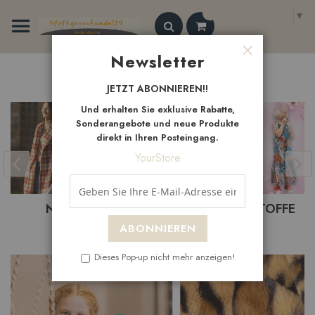
Zum
Select Language
▼
Inhalt
springen
Search
Newsletter
Schließen
Neue
Artikel
JETZT ABONNIEREN!!
Und erhalten Sie exklusive Rabatte,
Sonderangebote und neue Produkte
direkt in Ihren Posteingang.
YourStore
BASTELSTOFFE
BEKLEIDUNGSTOFFE
ABONNIEREN
Dieses Pop-up nicht mehr anzeigen!