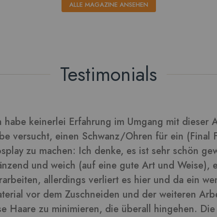
ALLE MAGAZINE ANSEHEN
Testimonials
rarbeitet sich gut und die Blätter daraus sehen tol
lder in dieser Rezension
-
ra
Kunden