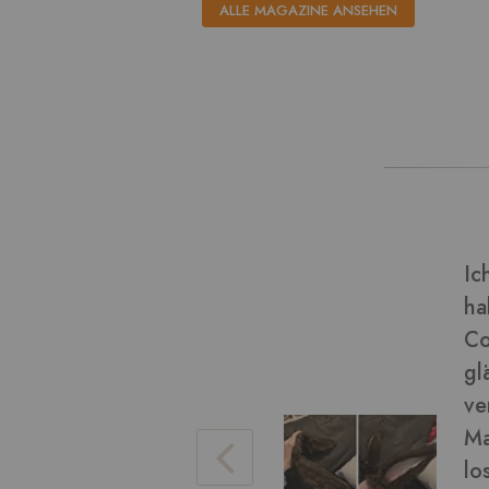
ALLE MAGAZINE ANSEHEN
dieser Art von Material und
Ve
(Final Fantasy miqo'te)
Bi
chön geworden! Das Fell ist
eise), es war einfach zu
da ein wenig. Ich konnte das
Ve
ren Arbeit damit bürsten, um
hen. Die braune Farbe war