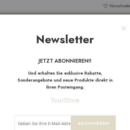
Wunschzette
Search
Newsletter
Sch
NEW
TEN
SALE
STOFFRESTE
JETZT ABONNIEREN!!
Neue
Artikel
Und erhalten Sie exklusive Rabatte,
Sonderangebote und neue Produkte direkt in
Ihren Posteingang.
YourStore
ABONNIEREN