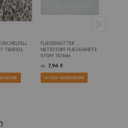
KUSCHELFELL
FLIEGENGITTER
JUTE STO
T TIERFELL
NETZSTOFF FLIEGENNETZ
RUPFEN 
STOFF 1X1MM
14,2
Ab
7,96 €
Ab
IN DEN
RENKORB
IN DEN WARENKORB
n