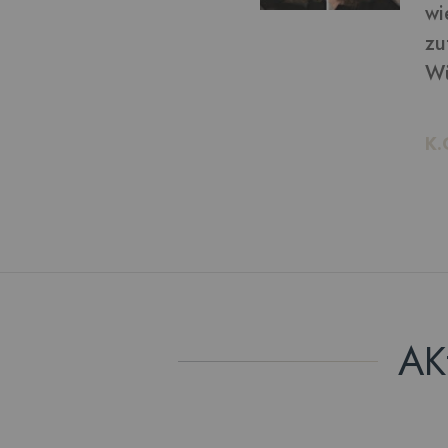
von bekommen: ich bin
ln möchte, kann ich das!
AK