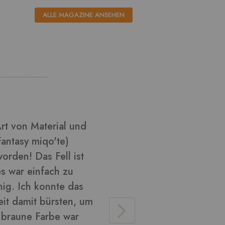
ALLE MAGAZINE ANSEHEN
l aus ????
Ich habe k
habe versu
Cosplay zu
glänzend u
verarbeite
Material v
lose Haare