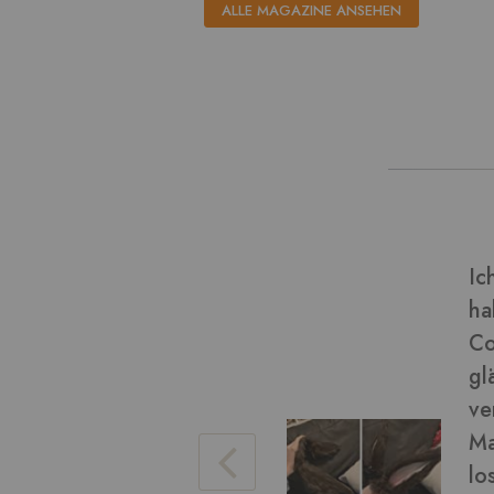
ALLE MAGAZINE ANSEHEN
dieser Art von Material und
Ve
(Final Fantasy miqo'te)
Bi
chön geworden! Das Fell ist
eise), es war einfach zu
da ein wenig. Ich konnte das
Ve
ren Arbeit damit bürsten, um
hen. Die braune Farbe war