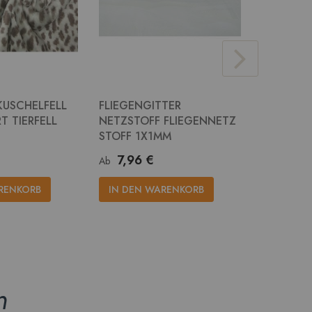
KUSCHELFELL
FLIEGENGITTER
JUTE STO
T TIERFELL
NETZSTOFF FLIEGENNETZ
RUPFEN 
STOFF 1X1MM
14,2
Ab
7,96 €
Ab
IN DEN
RENKORB
IN DEN WARENKORB
n