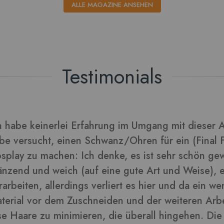
ALLE MAGAZINE ANSEHEN
Testimonials
rarbeitet sich gut und die Blätter daraus sehen tol
lder in dieser Rezension
-
ra
Kunden