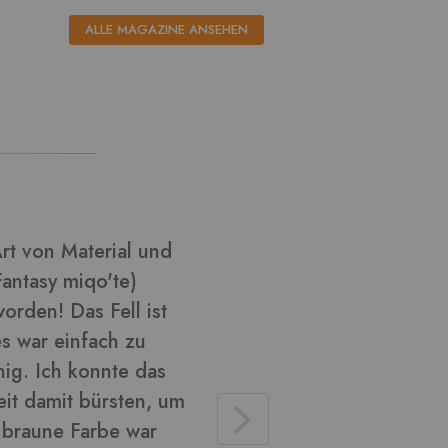
ALLE MAGAZINE ANSEHEN
l aus ????
Ich habe k
habe versu
Cosplay zu
glänzend u
verarbeite
Material v
lose Haare