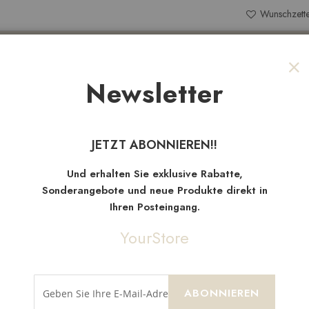
Wunschzette
Search
Newsletter
Sch
NEW
TEN
SALE
STOFFRESTE
JETZT ABONNIEREN!!
Neue
Artikel
Und erhalten Sie exklusive Rabatte,
Sonderangebote und neue Produkte direkt in
Ihren Posteingang.
YourStore
ABONNIEREN