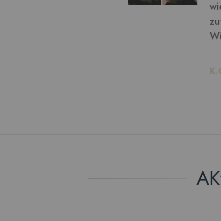
von bekommen: ich bin
ln möchte, kann ich das!
AK