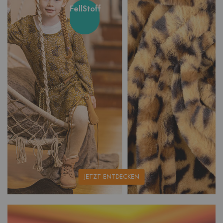
FellStoff
unsere
JETZT ENTDECKEN