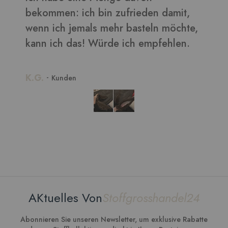
b
,
w
k
K
AKtuelles Von
Stoffgrosshandel24
Abonnieren Sie unseren Newsletter, um exklusive Rabatte