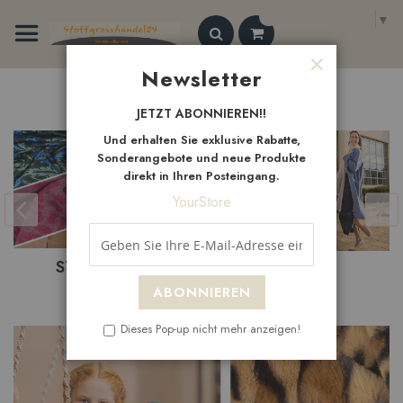
Zum
Select Language
▼
Inhalt
springen
Search
Newsletter
Schließen
Neue
Artikel
JETZT ABONNIEREN!!
Und erhalten Sie exklusive Rabatte,
Sonderangebote und neue Produkte
direkt in Ihren Posteingang.
YourStore
NEUHEITEN
SALE
ABONNIEREN
Dieses Pop-up nicht mehr anzeigen!